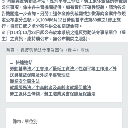
※ 有關違反勞動基準法、性別平等工作法，勞工退休金條例等裁罰
公告事項，係由各主管機關提供，如有資料正確性疑義，請洽各公
告機關進一步查詢。另勞工退休金條例裁罰或加徵滯納金案件依規
定公布處分金額。又109年6月12日勞動基準法第80條之1修正施
行，自該日起之處分案件併公布罰鍰金額。
※ 自114年10月23日起公布於本系統之違反勞動法令事業單位（雇
主）之資訊，應持續公布，無公布期間之限制。
首頁
違反勞動法令事業單位（雇主）查詢
:::
快速連結
勞動基準法／工會法／最低工資法／性別平等工作法／外
送員權益保障及外送平臺管理法
職業安全衛生法
就業服務法／中高齡者及高齡者就業促進法
勞工退休金條例／勞工職業災害保險及保護法
縣市 / 單位別