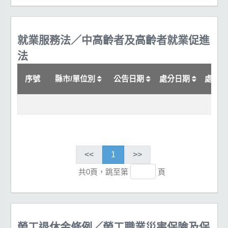
就業服務法／中高齡者及高齡者就業促進
法
序號
縣市/單位別
公告日期
處分日期
處分
<<
1
>>
共0頁，跳至第
頁
勞工退休金條例／勞工職業災害保險及保