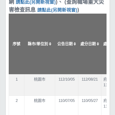
網
)、 (查詢職場重大災
請點此(另開新視窗)
害檢查訊息
)
請點此(另開新視窗)
序號
縣市/單位別
公告日期
處分日期
處分
1
桃園市
112/10/05
112/08/21
府勞檢
11202
2
桃園市
110/07/05
110/05/27
府勞檢
11001