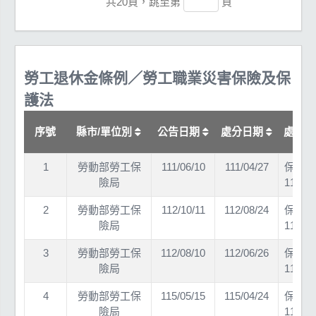
共20頁，跳至第
頁
勞工退休金條例／勞工職業災害保險及保
護法
序號
縣市/單位別
公告日期
處分日期
處分
1
勞動部勞工保
111/06/10
111/04/27
保退一
險局
11169
2
勞動部勞工保
112/10/11
112/08/24
保退一
險局
11269
3
勞動部勞工保
112/08/10
112/06/26
保退一
險局
11269
4
勞動部勞工保
115/05/15
115/04/24
保退一
險局
11569