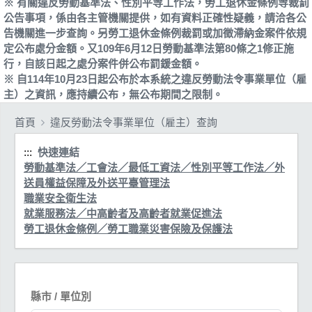
※ 有關違反勞動基準法、性別平等工作法，勞工退休金條例等裁罰
公告事項，係由各主管機關提供，如有資料正確性疑義，請洽各公
告機關進一步查詢。另勞工退休金條例裁罰或加徵滯納金案件依規
定公布處分金額。又109年6月12日勞動基準法第80條之1修正施
行，自該日起之處分案件併公布罰鍰金額。
※ 自114年10月23日起公布於本系統之違反勞動法令事業單位（雇
主）之資訊，應持續公布，無公布期間之限制。
首頁
違反勞動法令事業單位（雇主）查詢
:::
快速連結
勞動基準法／工會法／最低工資法／性別平等工作法／外
送員權益保障及外送平臺管理法
職業安全衛生法
就業服務法／中高齡者及高齡者就業促進法
勞工退休金條例／勞工職業災害保險及保護法
縣市 / 單位別