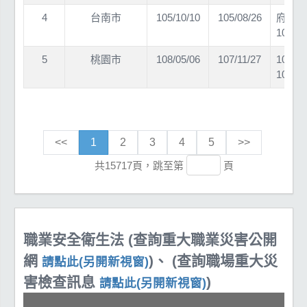
4
台南市
105/10/10
105/08/26
府勞條
10508
5
桃園市
108/05/06
107/11/27
108
10800
<<
1
2
3
4
5
>>
共15717頁，跳至第
頁
職業安全衛生法 (查詢重大職業災害公開
網
)、 (查詢職場重大災
請點此(另開新視窗)
害檢查訊息
)
請點此(另開新視窗)