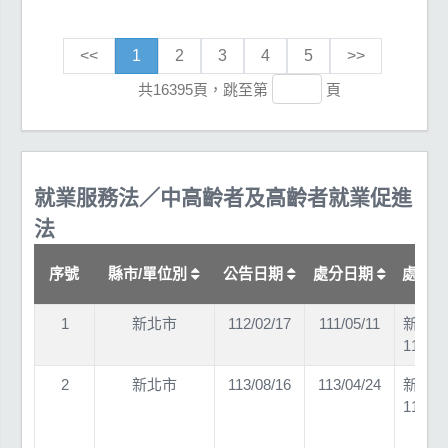
<<
1
2
3
4
5
>>
共16395頁，跳至第
頁
就業服務法／中高齡者及高齡者就業促進
法
序號
縣市/單位別
公告日期
處分日期
處分
1
新北市
112/02/17
111/05/11
新北府
11108
2
新北市
113/08/16
113/04/24
新北府
11303