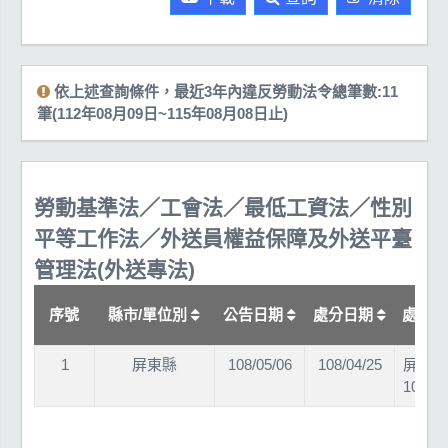
依上述查詢條件，最近3年內違反勞動法令總筆數:11
筆(112年08月09日~115年08月08日止)
勞動基準法／工會法／最低工資法／性別
平等工作法／外送員權益保障及外送平臺
管理法(外送專法)
序號
縣市/單位別
公告日期
處分日期
處分
1
屏東縣
108/05/06
108/04/25
屏府勞
10814