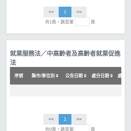
<<
1
>>
共1頁，跳至第
頁
就業服務法／中高齡者及高齡者就業促進
法
序號
縣市/單位別
公告日期
處分日期
處分
<<
1
>>
共0頁，跳至第
頁