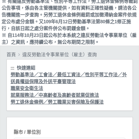
※ 有關違反勞動基準法、性別平等工作法，勞工退休金條例等裁罰
公告事項，係由各主管機關提供，如有資料正確性疑義，請洽各公
告機關進一步查詢。另勞工退休金條例裁罰或加徵滯納金案件依規
定公布處分金額。又109年6月12日勞動基準法第80條之1修正施
行，自該日起之處分案件併公布罰鍰金額。
※ 自114年10月23日起公布於本系統之違反勞動法令事業單位（雇
主）之資訊，應持續公布，無公布期間之限制。
首頁
違反勞動法令事業單位（雇主）查詢
:::
快速連結
勞動基準法／工會法／最低工資法／性別平等工作法／外
送員權益保障及外送平臺管理法
職業安全衛生法
就業服務法／中高齡者及高齡者就業促進法
勞工退休金條例／勞工職業災害保險及保護法
縣市 / 單位別