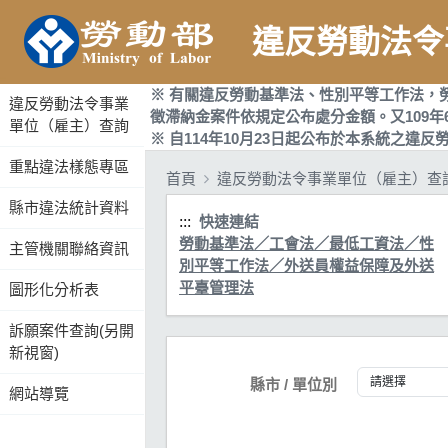
違反勞動法令
:::
※ 有關違反勞動基準法、性別平等工作法，
違反勞動法令事業
徵滯納金案件依規定公布處分金額。又109年
單位（雇主）查詢
※ 自114年10月23日起公布於本系統之
重點違法樣態專區
首頁
違反勞動法令事業單位（雇主）查
縣市違法統計資料
:::
快速連結
勞動基準法／工會法／最低工資法／性
主管機關聯絡資訊
別平等工作法／外送員權益保障及外送
平臺管理法
圖形化分析表
訴願案件查詢(另開
新視窗)
縣市 / 單位別
網站導覽