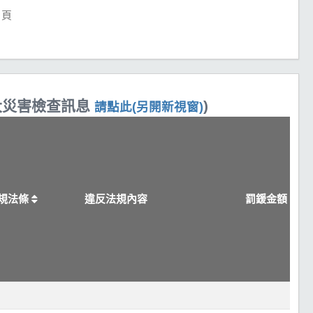
頁
重大災害檢查訊息
)
請點此(另開新視窗)
規法條
違反法規內容
罰鍰金額