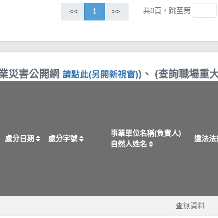
共0頁，跳至第
<<
1
>>
職業災害公開網
)、 (查詢職場
請點此(另開新視窗)
事業單位名稱(負責人)
處分日期
處分字號
違法法
自然人姓名
查無資料