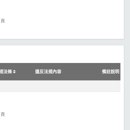
頁
規法條
違反法規內容
備註說明
頁