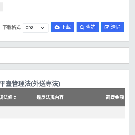
下載
查詢
清除
下載格式
臺管理法(外送專法)
規法條
違反法規內容
罰鍰金額