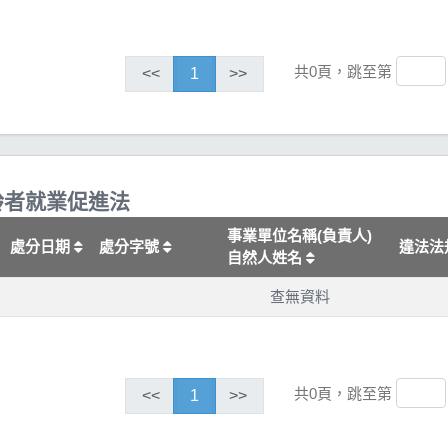
共0頁，跳至第
<<
1
>>
齡者就業促進法
事業單位名稱(負責人)
處分日期
處分字號
違法法
自然人姓名
查無資料
共0頁，跳至第
<<
1
>>