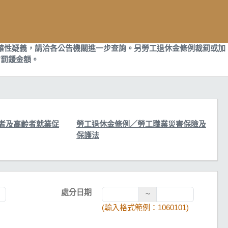
確性疑義，請洽各公告機關進一步查詢。另勞工退休金條例裁罰或加
布罰鍰金額。
。
者及高齡者就業促
勞工退休金條例／勞工職業災害保險及
保護法
處分日期
~
(輸入格式範例：1060101)