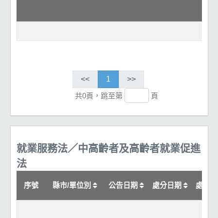
<<
1
>>
共0頁，跳至第
頁
就業服務法／中高齡者及高齡者就業促進
法
序號
縣市/單位別
公告日期
處分日期
處分