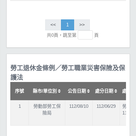
<<
1
>>
共0頁，跳至第
頁
勞工退休金條例／勞工職業災害保險及保
護法
序號
縣市/單位別
公告日期
處分日期
處分
1
勞動部勞工保
112/08/10
112/06/29
勞局納
險局
11201