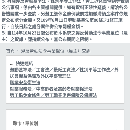
※ 有關違反勞動基準法、性別平等工作法，勞工退休金條例等裁罰
公告事項，係由各主管機關提供，如有資料正確性疑義，請洽各公
告機關進一步查詢。另勞工退休金條例裁罰或加徵滯納金案件依規
定公布處分金額。又109年6月12日勞動基準法第80條之1修正施
行，自該日起之處分案件併公布罰鍰金額。
※ 自114年10月23日起公布於本系統之違反勞動法令事業單位（雇
主）之資訊，應持續公布，無公布期間之限制。
首頁
違反勞動法令事業單位（雇主）查詢
:::
快速連結
勞動基準法／工會法／最低工資法／性別平等工作法／外
送員權益保障及外送平臺管理法
職業安全衛生法
就業服務法／中高齡者及高齡者就業促進法
勞工退休金條例／勞工職業災害保險及保護法
縣市 / 單位別