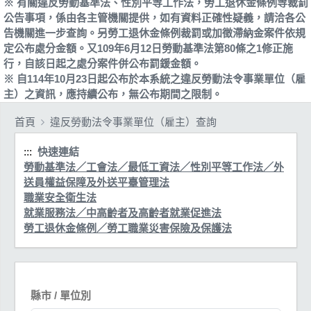
※ 有關違反勞動基準法、性別平等工作法，勞工退休金條例等裁罰
公告事項，係由各主管機關提供，如有資料正確性疑義，請洽各公
告機關進一步查詢。另勞工退休金條例裁罰或加徵滯納金案件依規
定公布處分金額。又109年6月12日勞動基準法第80條之1修正施
行，自該日起之處分案件併公布罰鍰金額。
※ 自114年10月23日起公布於本系統之違反勞動法令事業單位（雇
主）之資訊，應持續公布，無公布期間之限制。
首頁
違反勞動法令事業單位（雇主）查詢
:::
快速連結
勞動基準法／工會法／最低工資法／性別平等工作法／外
送員權益保障及外送平臺管理法
職業安全衛生法
就業服務法／中高齡者及高齡者就業促進法
勞工退休金條例／勞工職業災害保險及保護法
縣市 / 單位別