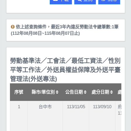
依上述查詢條件，最近3年內違反勞動法令總筆數:1筆
(112年08月08日~115年08月07日止)
勞動基準法／工會法／最低工資法／性別
平等工作法／外送員權益保障及外送平臺
管理法(外送專法)
序號
縣市/單位別
公告日期
處分日期
處分
1
台中市
113/11/05
113/09/10
府授勞
11302