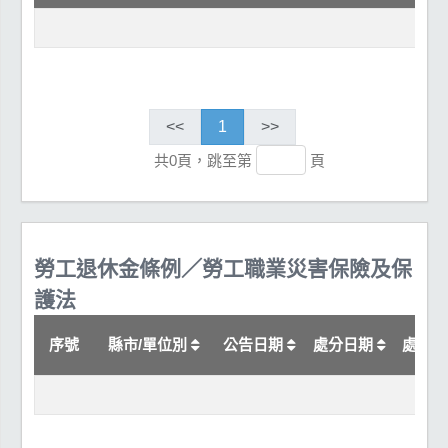
<<
1
>>
共0頁，跳至第
頁
勞工退休金條例／勞工職業災害保險及保
護法
序號
縣市/單位別
公告日期
處分日期
處分